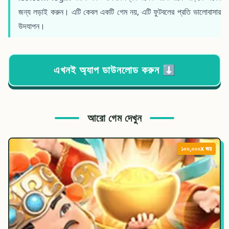
জন্য লড়াই করুন। এটি কেবল একটি গেম নয়, এটি ফুটবলের প্রতি ভালোবাসার
উদযাপন।
এখনই অ্যাপ ডাউনলোড করুন ⬇️
আরো গেম দেখুন
১০০,০০০x জয়