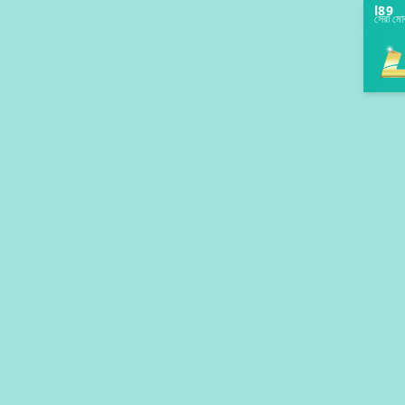
l89
সেরা মো