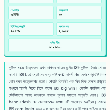
পে-লাইন
অস্থিরতা
অনির্দিষ্ট
কম
হিট ফ্রিকোয়েন্সি
সর্বোচ্চ জয়
২০.৫%
২,০০০x
বাজির সীমা
৳৫ - ৳৫০০
ফুটবল মাঠের উত্তেজনা এখন আপনার হাতের মুঠোয় l89 ফুটবল ফিভার গেমের
সাথে। l89 bet প্রেমীদের জন্য এটি একটি আদর্শ গেম, যেখানে প্রতিটি স্পিন
গোল করার উত্তেজনার মতো। পেনাল্টি শুটআউট এবং ফ্রি কিক বোনাস রাউন্ডের
মাধ্যমে আপনি জিতে নিতে পারেন l89 big win। গেমটির গ্রাফিক্স এবং
স্টেডিয়ামের আবহ আপনাকে বাস্তব ফুটবল ম্যাচের অনুভূতি দেবে। l89
bangladesh এর খেলোয়াড়দের মধ্যে এটি অত্যন্ত জনপ্রিয়। এখনই
l89.com login করুন এবং আপনার প্রিয় দলের জার্সি গায়ে জড়িয়ে জয়ের