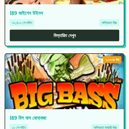
l89 কাইশেন উইনস
৩২,৪০০ পে-লাইন
অস্থিরতা উচ্চ
বিস্তারিত দেখুন
২,১০০x জয়
l89 বিগ বাস বোনানজা
১০ পে-লাইন
অস্থিরতা মাঝারি-উচ্চ