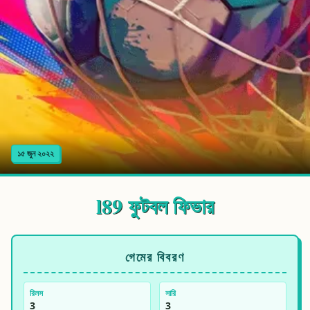
১৫ জুন ২০২২
l89 ফুটবল ফিভার
গেমের বিবরণ
রিলস
সারি
3
3