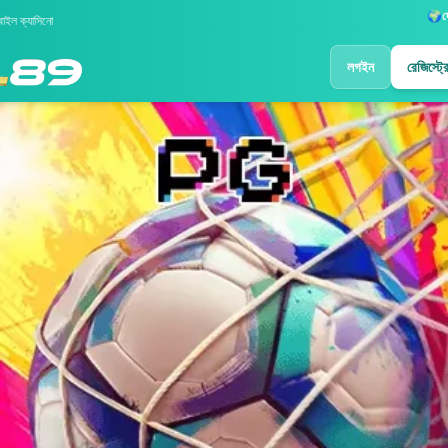
🌍
দ
বাইল ক্যাসিনো
লগইন
রেজিস্ট্